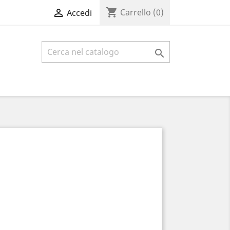
shopping_cart

Carrello
(0)
Accedi
