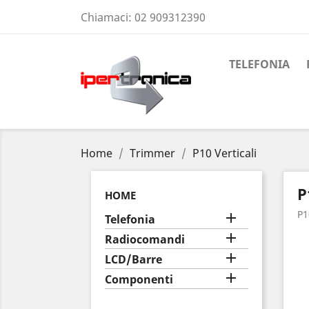
Chiamaci:
02 909312390
TELEFONIA
Home
Trimmer
P10 Verticali
P
HOME
P1

Telefonia

Radiocomandi

LCD/Barre

Componenti