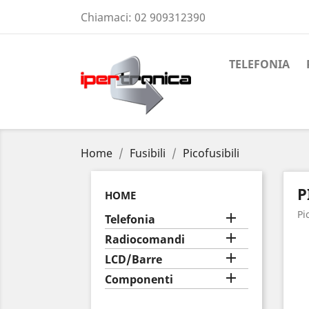
Chiamaci:
02 909312390
TELEFONIA
Home
Fusibili
Picofusibili
P
HOME
Pi

Telefonia

Radiocomandi

LCD/Barre

Componenti