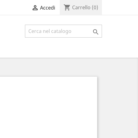
shopping_cart

Carrello
(0)
Accedi
