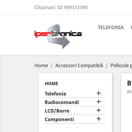
Chiamaci:
02 909312390
TELEFONIA
Home
Accessori Compatibili
Pellicole 
B
HOME
Bl

Telefonia

Radiocomandi

LCD/Barre

Componenti