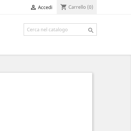
shopping_cart

Carrello
(0)
Accedi
