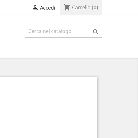
shopping_cart

Carrello
(0)
Accedi
