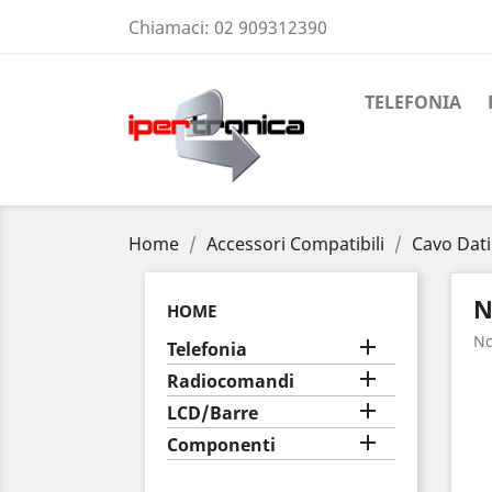
Chiamaci:
02 909312390
TELEFONIA
Home
Accessori Compatibili
Cavo Dati
N
HOME
No

Telefonia

Radiocomandi

LCD/Barre

Componenti